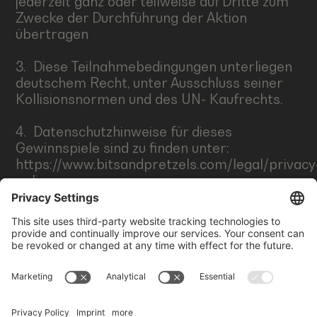
jederzeit ganz oder teilweise auf Dritte zum
Zwecke der Durchführung der Aktion
übertragen
3. Diese Teilnahmebedingungen unterliegen
deutschem Recht, unter Ausschluss seiner
Kollisionsnormen und des UN- Kaufrechts.
4. Datenschutzhinweise für dieses
Gewinnspiele sind zu finden unter:
https://www.bitsandpretzels.com/legal/privacy
policy
5. Bei Unwirksamkeit einzelner
Bestimmungen dieser
Teilnahmebedingungen bleiben die übrigen
Bestimmungen gültig.