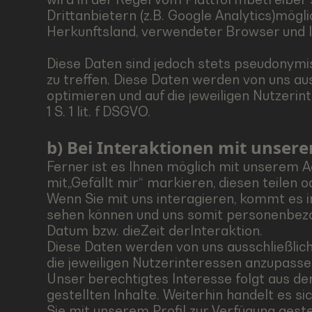
Drittanbietern (z.B. Google Analytics)mögl
Herkunftsland, verwendeter Browser und 
Diese Daten sind jedoch stets pseudonymis
zu treffen. Diese Daten werden von uns au
optimieren und auf die jeweiligen Nutzeri
1 S. 1 lit. f DSGVO.
b) Bei Interaktionen mit unser
Ferner ist es Ihnen möglich mit unserem Ac
mit„Gefällt mir“ markieren, diesen teilen
Wenn Sie mit uns interagieren, kommt es i
sehen können und uns somit personenbezog
Datum bzw. dieZeit derInteraktion.
Diese Daten werden von uns ausschließlic
die jeweiligen Nutzerinteressen anzupassen.
Unser berechtigtes Interesse folgt aus d
gestellten Inhalte. Weiterhin handelt es 
Sie mit unserem Profil zur Verfügung gest