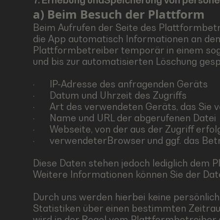
7. Erhebung undSpeicherung von person
a) Beim Besuch der Plattform
Beim Aufrufen der Seite des Plattformbe
die App automatisch Informationen an de
Plattformbetreiber temporär in einem sog
und bis zur automatisierten Löschung gesp
· IP-Adresse des anfragenden Geräts
· Datum und Uhrzeit des Zugriffs
· Art des verwendeten Geräts, das Sie 
· Name und URL der abgerufenen Datei
· Webseite, von der aus der Zugriff erfol
· verwendeterBrowser und ggf. das Betr
Diese Daten stehen jedoch lediglich dem Pl
Weitere Informationen können Sie der Dat
Durch uns werden hierbei keine persönlich
Statistiken über einen bestimmten Zeitrau
wird in der Regel vom Plattformbetreiber s