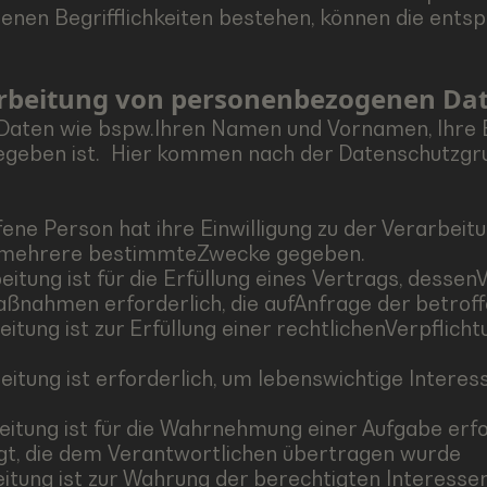
enen Begrifflichkeiten bestehen, können die ents
rarbeitung von personenbezogenen Da
Daten wie bspw.Ihren Namen und Vornamen, Ihre E-
 gegeben ist. Hier kommen nach der Datenschutzg
ffene Person hat ihre Einwilligung zu der Verarbeit
r mehrere bestimmteZwecke gegeben.
beitung ist für die Erfüllung eines Vertrags, dessen
aßnahmen erforderlich, die aufAnfrage der betrof
beitung ist zur Erfüllung einer rechtlichenVerpflic
rbeitung ist erforderlich, um lebenswichtige Intere
beitung ist für die Wahrnehmung einer Aufgabe erfor
lgt, die dem Verantwortlichen übertragen wurde
rbeitung ist zur Wahrung der berechtigten Interess