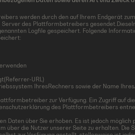
enbezogenen Daten sowie deren Art und Zweck 
treibers werden durch den auf Ihrem Endgerät z
n Server des Plattformbetreibers gesendet.Diese
enannten Logfile gespeichert. Folgende Informati
eichert:
verwenden
gt(Referrer-URL)
iebssystem IhresRechners sowie der Name Ihres
attformbetreiber zur Verfügung. Ein Zugriff auf die
enschutzerklärung des Plattformbetreibers entne
en Daten über Sie erhoben. Es ist jedoch möglich
m über die Nutzer unserer Seite zu erhalten. Die S
elbst zur Verfügung gestellt, stellenweise ist je